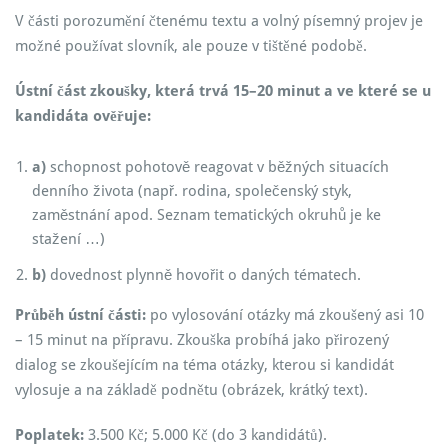
V části porozumění čtenému textu a volný písemný projev je
možné používat slovník, ale pouze v tištěné podobě.
Ústní část zkoušky, která trvá 15–20 minut a ve které se u
kandidáta ověřuje:
a)
schopnost pohotově reagovat v běžných situacích
denního života (např. rodina, společenský styk,
zaměstnání apod. Seznam tematických okruhů je ke
stažení …)
b)
dovednost plynně hovořit o daných tématech.
Průběh ústní části:
po vylosování otázky má zkoušený asi 10
– 15 minut na přípravu. Zkouška probíhá jako přirozený
dialog se zkoušejícím na téma otázky, kterou si kandidát
vylosuje a na základě podnětu (obrázek, krátký text).
Poplatek:
3.500 Kč; 5.000 Kč (do 3 kandidátů).