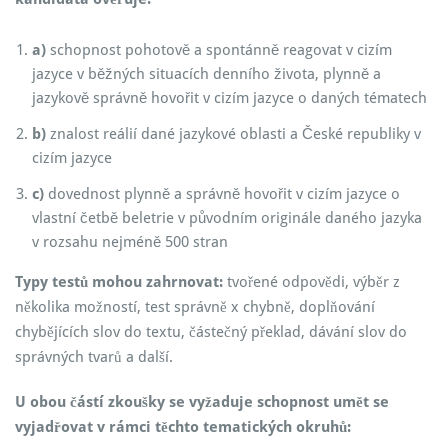
a)
schopnost pohotově a spontánně reagovat v cizím
jazyce v běžných situacích denního života, plynně a
jazykově správně hovořit v cizím jazyce o daných tématech
b)
znalost reálií dané jazykové oblasti a České republiky v
cizím jazyce
c)
dovednost plynně a správně hovořit v cizím jazyce o
vlastní četbě beletrie v původním originále daného jazyka
v rozsahu nejméně 500 stran
Typy testů mohou zahrnovat:
tvořené odpovědi, výběr z
několika možností, test správně x chybně, doplňování
chybějících slov do textu, částečný překlad, dávání slov do
správných tvarů a další.
U obou částí zkoušky se vyžaduje schopnost umět se
vyjadřovat v rámci těchto tematických okruhů: