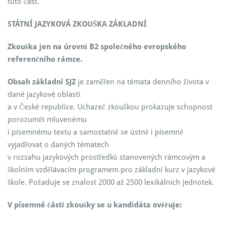
tuto část.
STÁTNÍ JAZYKOVÁ ZKOUŠKA ZÁKLADNÍ
Zkouška jen na úrovni B2 společného evropského
referenčního rámce.
Obsah základní SJZ
je zaměřen na témata denního života v
dané jazykové oblasti
a v České republice. Uchazeč zkouškou prokazuje schopnost
porozumět mluvenému
i písemnému textu a samostatně se ústně i písemně
vyjadřovat o daných tématech
v rozsahu jazykových prostředků stanovených rámcovým a
školním vzdělávacím programem pro základní kurz v jazykové
škole. Požaduje se znalost 2000 až 2500 lexikálních jednotek.
V písemné části zkoušky se u kandidáta ověřuje: