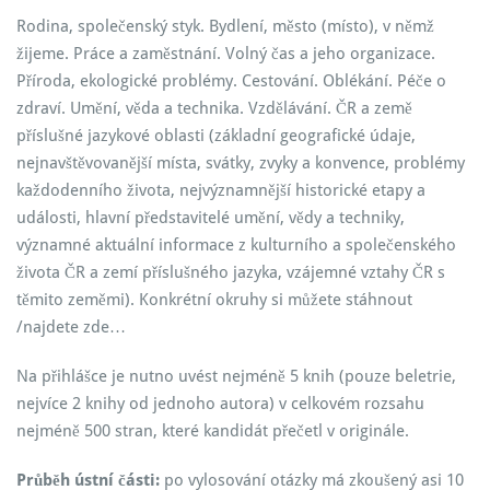
Rodina, společenský styk. Bydlení, město (místo), v němž
žijeme. Práce a zaměstnání. Volný čas a jeho organizace.
Příroda, ekologické problémy. Cestování. Oblékání. Péče o
zdraví. Umění, věda a technika. Vzdělávání. ČR a země
příslušné jazykové oblasti (základní geografické údaje,
nejnavštěvovanější místa, svátky, zvyky a konvence, problémy
každodenního života, nejvýznamnější historické etapy a
události, hlavní představitelé umění, vědy a techniky,
významné aktuální informace z kulturního a společenského
života ČR a zemí příslušného jazyka, vzájemné vztahy ČR s
těmito zeměmi). Konkrétní okruhy si můžete stáhnout
/najdete zde…
Na přihlášce je nutno uvést nejméně 5 knih (pouze beletrie,
nejvíce 2 knihy od jednoho autora) v celkovém rozsahu
nejméně 500 stran, které kandidát přečetl v originále.
Průběh ústní části:
po vylosování otázky má zkoušený asi 10