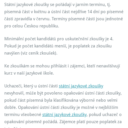
Státní jazykové zkoušky se pořádají v jarním termínu, tj.
písemná část v květnu a ústní část nejdříve 14 dní po písemné
části zpravidla v červnu. Termíny písemné části jsou jednotné
pro celou Českou republiku.
Minimální počet kandidátů pro uskutečnění zkoušky je 4.
Pokud je počet kandidátů menší, je poplatek za zkoušku
navýšen (viz ceník zkoušek).
Ke zkouškám se mohou přihlásit i zájemci, kteří nenavštěvují
kurz v naší jazykové škole.
Uchazeči, který u ústní části
státní jazykové zkoušky
nevyhověl, může být povoleno opakování ústní části zkoušky,
pokud část písemná byla klasifikována výborně nebo velmi
dobře. Opakování ústní části zkoušky je možné v nejbližším
termínu všeobecné
státní jazykové zkoušky
, pokud uchazeč o
opakování písemně požádá. Zájemce platí pouze poplatek za