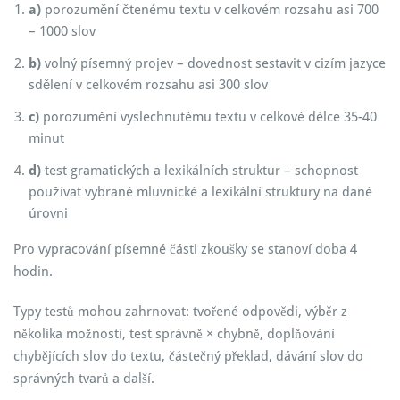
a)
porozumění čtenému textu v celkovém rozsahu asi 700
– 1000 slov
b)
volný písemný projev – dovednost sestavit v cizím jazyce
sdělení v celkovém rozsahu asi 300 slov
c)
porozumění vyslechnutému textu v celkové délce 35-40
minut
d)
test gramatických a lexikálních struktur – schopnost
používat vybrané mluvnické a lexikální struktury na dané
úrovni
Pro vypracování písemné části zkoušky se stanoví doba 4
hodin.
Typy testů mohou zahrnovat: tvořené odpovědi, výběr z
několika možností, test správně × chybně, doplňování
chybějících slov do textu, částečný překlad, dávání slov do
správných tvarů a další.