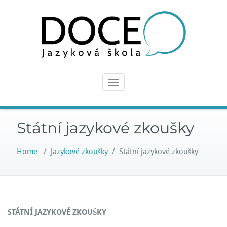
Přejít
k
obsahu
webu
Toggle
navigation
Státní jazykové zkoušky
Home
/
Jazykové zkoušky
/
Státní jazykové zkoušky
STÁTNÍ JAZYKOVÉ ZKOUŠKY