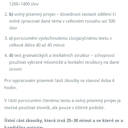
1200–1400 slov
b)
volný písemný projev – dovednost sestavit sdělení či
volně zpracovat dané téma v celkovém rozsahu asi 500
slov
c)
porozumění vyslechnutému cizojazyčnému textu v
celkové délce 40 až 45 minut
d)
test gramatických a lexikálních struktur – schopnost
používat vybrané mluvnické a lexikální struktury na dané
úrovni
Pro vypracování písemné části zkoušky se stanoví doba 4
hodin.
V části porozumění čtenému textu a volný písemný projev je
možné používat slovník, ale pouze v tištěné podobě.
Ústní část zkoušky, která trvá 25–30 minut a ve které se u
kandidáta ověřuje: